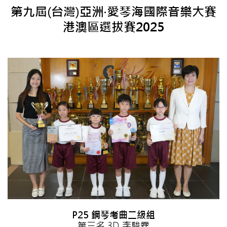
第九屆(台灣)亞洲‧愛琴海國際音樂大賽
港澳區選拔賽2025
P25 鋼琴考曲二級組
第三名 3D 李駿霆