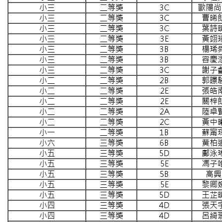
小三
二等獎
3C
歐陽尚
小三
二等獎
3C
曹晞
小三
二等獎
3C
葉詩
小三
二等獎
3E
黃翊
小三
二等獎
3B
楊琋
小三
二等獎
3B
容慶
小三
二等獎
3C
謝子
小二
二等獎
2B
郭暻
小二
二等獎
2E
張皓
小二
二等獎
2E
關梓
小二
二等獎
2A
陸卓
小二
二等獎
2C
黃中
小一
二等獎
1B
蘇甯
小六
三等獎
6B
黄柏
小五
三等獎
5D
鄺泳
小五
三等獎
5E
馮子
小五
三等獎
5B
高興
小五
三等獎
5E
黎卿
小五
三等獎
5D
王芷
小四
三等獎
4D
張天
小四
三等獎
4D
呂綺