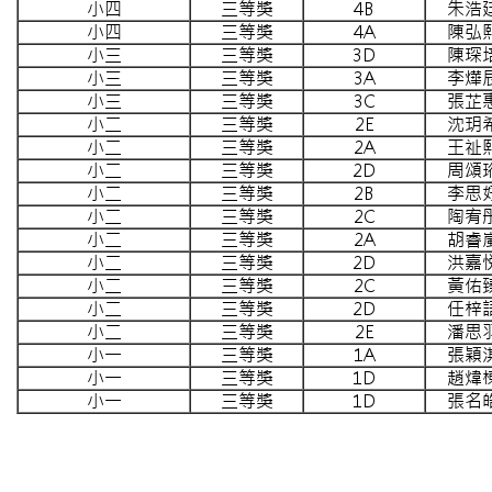
小四
三等獎
4B
朱浩
小四
三等獎
4A
陳弘
小三
三等獎
3D
陳琛
小三
三等獎
3A
李燁
小三
三等獎
3C
張芷
小二
三等獎
2E
沈玥
小二
三等獎
2A
王祉
小二
三等獎
2D
周頌
小二
三等獎
2B
李思
小二
三等獎
2C
陶宥
小二
三等獎
2A
胡睿
小二
三等獎
2D
洪嘉
小二
三等獎
2C
黃佑
小二
三等獎
2D
任梓
小二
三等獎
2E
潘思
小一
三等獎
1A
張穎
小一
三等獎
1D
趙煒
小一
三等獎
1D
張名