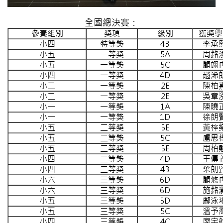
全國總決賽：
參賽組別
獎項
級別
獲獎學
小四
特等獎
4B
李承
小五
一等獎
5A
周銘
小五
一等獎
5C
顧翊
小四
一等獎
4D
趙浠
小二
一等獎
2E
陳柏
小二
一等獎
2E
吳章
小一
一等獎
1A
陳曉
小一
一等獎
1D
徐朗
小五
二等獎
5E
黃梓
小五
二等獎
5C
盧思
小五
二等獎
5E
周柏
小四
二等獎
4D
王傳
小四
二等獎
4B
梁朗
小六
三等獎
6D
顧悠
小六
三等獎
6D
施銘
小五
三等獎
5D
鄺泳
小五
三等獎
5C
溫予
小四
三等獎
4C
廖宇