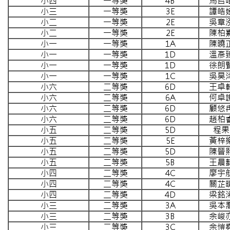
小四
一等獎
4B
馬哲
小三
一等獎
3E
譚皓
小二
一等獎
2E
吳章
小二
一等獎
2E
陳柏
小一
一等獎
1A
陳曉
小一
一等獎
1D
溫彥
小一
一等獎
1D
徐朗
小一
一等獎
1C
吳昊
小六
二等獎
6D
王卓
小六
二等獎
6A
何卓
小六
二等獎
6D
顧悠
小六
二等獎
6D
趙柏
小五
二等獎
5D
程果
小五
二等獎
5E
黃梓
小五
二等獎
5D
陳晉
小五
二等獎
5B
王晨
小四
二等獎
4C
廖宇
小四
二等獎
4C
關芷
小四
二等獎
4D
梁銘
小三
二等獎
3A
吳本
小三
二等獎
3B
余峻
小三
二等獎
3C
余愷