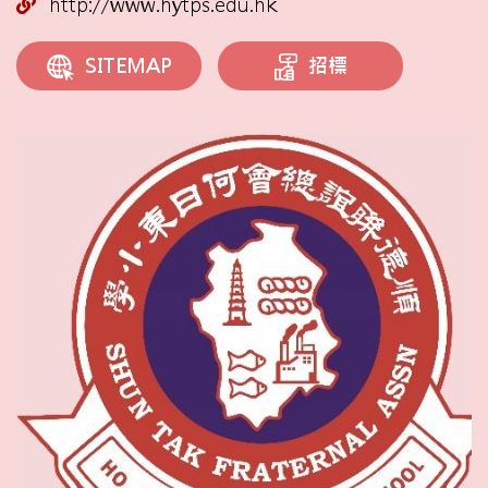
http://www.hytps.edu.hk
招標
SITEMAP