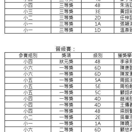
小四
三等獎
4B
朱浩
小三
三等獎
3E
黃翊
小二
三等獎
2D
任梓
小一
三等獎
1A
張穎
小一
三等獎
1D
溫彥
晉級賽：
參賽組別
獎項
級別
獲獎學
小四
狀元獎
4B
李承
小六
一等獎
6D
陳康
小六
一等獎
6D
陳家
小五
一等獎
5A
周銘
小五
一等獎
5E
周柏
小五
一等獎
5C
顧翊
小四
一等獎
4D
趙浠
小四
一等獎
4D
王傳
小四
一等獎
4B
梁朗
小二
一等獎
2E
吳章
小一
一等獎
1A
陳曉
小六
二等獎
6D
顧悠