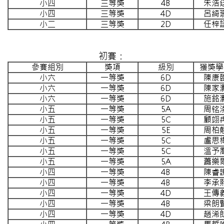
小四
三等獎
4B
朱浩
小四
三等獎
4D
呂綺
小二
三等獎
2D
任梓
初賽：
參賽組別
獎項
級別
獲獎學
小六
一等獎
6D
陳康
小六
一等獎
6D
陳家
小六
一等獎
6D
施銘
小五
一等獎
5A
周铭
小五
一等獎
5C
顧翊
小五
一等獎
5E
周柏
小五
一等獎
5C
盧思
小五
一等獎
5C
溫予
小五
一等獎
5A
蕭樂
小四
一等獎
4B
陳睿
小四
一等獎
4B
李承
小四
一等獎
4D
王傳
小四
一等獎
4B
梁朗
小四
一等獎
4D
趙浠