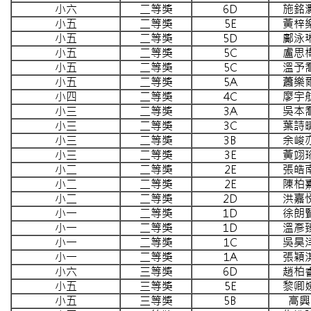
小六
二等獎
6D
施銘
小五
二等獎
5E
黃梓
小五
二等獎
5D
鄺泳
小五
二等獎
5C
盧思
小五
二等獎
5C
溫予
小五
二等獎
5A
蕭樂
小四
二等獎
4C
廖宇
小三
二等獎
3A
吳本
小三
二等獎
3C
葉詩
小三
二等獎
3B
余峻
小三
二等獎
3E
黃翊
小二
二等獎
2E
張皓
小二
二等獎
2E
陳柏
小二
二等獎
2D
洪嘉
小一
二等獎
1D
徐朗
小一
二等獎
1D
溫彥
小一
二等獎
1C
吳昊
小一
二等獎
1A
張穎
小六
三等獎
6D
趙柏
小五
三等獎
5E
黎卿
小五
三等獎
5B
高興