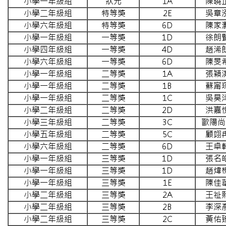
小學一年級組
狀元
1A
陳曉
小學二年級組
特等獎
2E
吳章
小學六年級組
特等獎
6D
陳家
小學一年級組
一等獎
1D
徐朗
小學四年級組
一等獎
4D
趙浠
小學六年級組
一等獎
6D
陳旻
小學一年級組
二等獎
1A
張穎
小學一年級組
二等獎
1B
蘇甯
小學一年級組
二等獎
1C
吳昊
小學二年級組
二等獎
2D
洪嘉
小學三年級組
二等獎
3C
歐陽尚
小學五年級組
二等獎
5C
顧翊
小學六年級組
二等獎
6D
王卓
小學一年級組
三等獎
1D
張名
小學一年級組
三等獎
1D
趙煒
小學一年級組
三等獎
1E
陳佳
小學二年級組
三等獎
2A
王祉
小學二年級組
三等獎
2B
李深
小學二年級組
三等獎
2C
黃佑