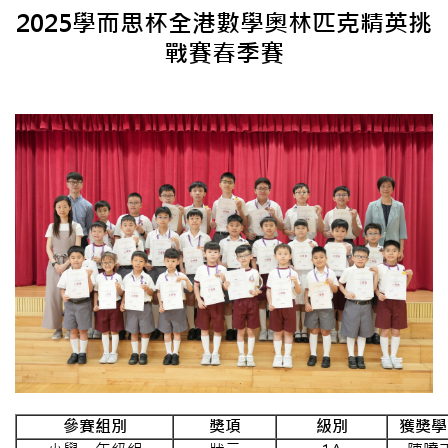
2025學而思杯全港數學奧林匹克精英挑
戰賽春季賽
參賽組別
獎項
級別
獲獎學