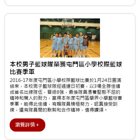
本校男子籃球隊榮獲屯門區小學校際籃球
比賽季軍
2016-17年度屯門區小學校際籃球比賽於1月24日圓滿
結束，本校男子籃球隊經過連日初賽，以3場全勝佳績
成首名出線隊伍，晉級8強，最後隊員憑着堅毅不屈的
精神和驚人的耐力，贏得本年度屯門區學界小學籃球賽
季軍。能得此佳績，有賴隊員積極努力，認真接受訓
練，還有隊員間的默契和合作精神，值得讚頌。
瀏覽詳情＋