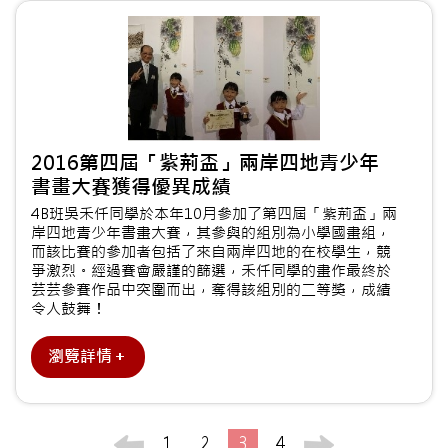
2016第四屆「紫荊盃」兩岸四地青少年
書畫大賽獲得優異成績
4B班吳禾仟同學於本年10月參加了第四屆「紫荊盃」兩
岸四地青少年書畫大賽，其參與的組別為小學國畫組，
而該比賽的參加者包括了來自兩岸四地的在校學生，競
爭激烈。經過賽會嚴謹的篩選，禾仟同學的畫作最終於
芸芸參賽作品中突圍而出，奪得該組別的二等獎，成績
令人鼓舞！
瀏覽詳情＋
1
2
3
4