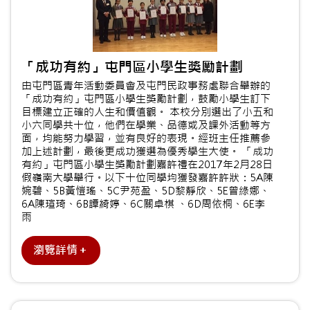
「成功有約」屯門區小學生獎勵計劃
由屯門區青年活動委員會及屯門民政事務處聯合舉辦的
「成功有約」屯門區小學生獎勵計劃，鼓勵小學生訂下
目標建立正確的人生和價值觀。 本校分別選出了小五和
小六同學共十位，他們在學業、品德或及課外活動等方
面，均能努力學習，並有良好的表現。經班主任推薦參
加上述計劃，最後更成功獲選為優秀學生大使。 「成功
有約」屯門區小學生獎勵計劃嘉許禮在2017年2月28日
假嶺南大學舉行。以下十位同學均獲發嘉許許狀：5A陳
婉碧、5B黃愷瑤、5C尹苑盈、5D黎靜欣、5E曾綠娜、
6A陳瑄琦、6B譚綺婷、6C關卓棋 、6D周依桐、6E李
雨
瀏覽詳情＋