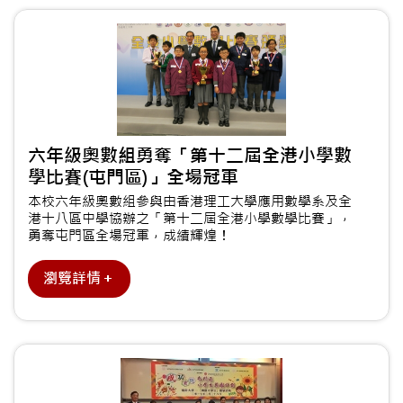
六年級奧數組勇奪「第十二屆全港小學數
學比賽(屯門區)」全場冠軍
本校六年級奧數組參與由香港理工大學應用數學系及全
港十八區中學協辦之「第十二屆全港小學數學比賽」，
勇奪屯門區全場冠軍，成績輝煌！
瀏覽詳情＋