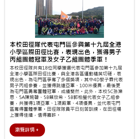
本校田徑隊代表屯門區參與第十九屆全港
小學區際田徑比賽，表現出色，獲得男子
丙組團體冠軍及女子乙組團體季軍！
本校田徑隊共有18位同學獲選代表屯門區參加第十九屆
全港小學區際田徑比賽，與全港各區運動精英切磋，表
現出色，為屯門區爭奪了多個獎項，其中4D黎子霖代表
男子丙組參賽，並獲得跳遠亞軍、100米優異，最後更
為屯門區勇奪團體冠軍，成績斐然。此外，本校5C孫濼
恩、5A陳婉碧、5B蔡欣希、5B郭柏瑩代表女子乙組參
賽，共獲得1項亞軍、1項殿軍、4項優異，並代表屯門
區奪得團體季軍。田徑隊隊員平日刻苦訓練，在田徑場
上獲得佳績，值得嘉許。
瀏覽詳情＋