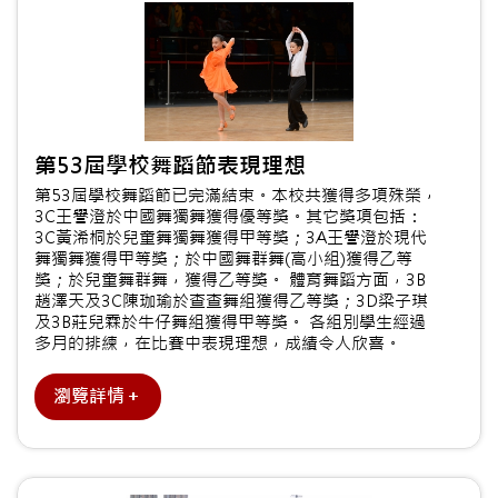
第53屆學校舞蹈節表現理想
第53屆學校舞蹈節已完滿結束。本校共獲得多項殊榮，
3C王譽澄於中國舞獨舞獲得優等獎。其它獎項包括：
3C黃浠桐於兒童舞獨舞獲得甲等獎；3A王譽澄於現代
舞獨舞獲得甲等獎；於中國舞群舞(高小組)獲得乙等
獎；於兒童舞群舞，獲得乙等獎。 體育舞蹈方面，3B
趙澤天及3C陳珈瑜於查查舞組獲得乙等獎；3D梁子琪
及3B莊兒霖於牛仔舞組獲得甲等獎。 各組別學生經過
多月的排練，在比賽中表現理想，成績令人欣喜。
瀏覽詳情＋