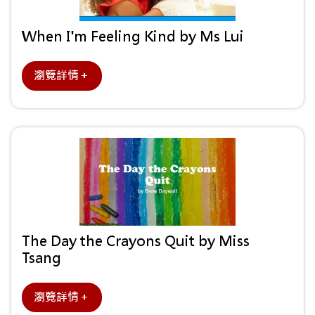
When I'm Feeling Kind by Ms Lui
瀏覽詳情＋
The Day the Crayons Quit by Miss
Tsang
瀏覽詳情＋