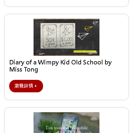
Diary of a Wimpy Kid Old School by
Miss Tong
瀏覽詳情＋