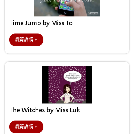
Time Jump by Miss To
瀏覽詳情＋
The Witches by Miss Luk
瀏覽詳情＋