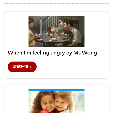
When I'm feeling angry by Ms Wong
瀏覽詳情＋