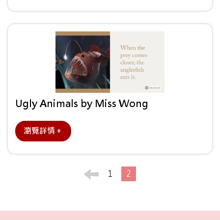
Ugly Animals by Miss Wong
瀏覽詳情＋
1
2