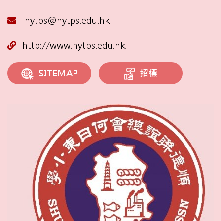
hytps@hytps.edu.hk
http://www.hytps.edu.hk
招標
SITEMAP