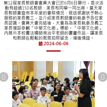
第12屆家長教師會會員大會已於6月6日舉行，是次活
動有超過150名教師、家長和同學一同出席。當天家
長教師會宣佈本年度的會務情況、致送感謝狀予熱心
服務的家長義工，並介紹家長教師會的執委予各位家
長認識。會員大會完結後，大會為為家長執委及義工
家長增設參觀「中華文化廊」環節。「中華文化廊」
內展示本校書法導師吳治平老師的書畫作品，讓家長
和教師在輕鬆的氣氛拍照留念，增進情誼。
2024-06-06