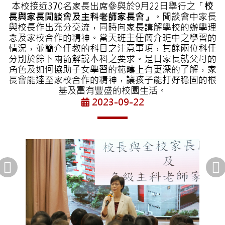
本校接近370名家長出席參與於9月22日舉行之「
校
長與家長閒談會及主科老師家長會」
。閒談會中家長
與校長作出充分交流，同時向家長講解學校的辦學理
念及家校合作的精神。當天班主任簡介班中之學習的
情況，並簡介任教的科目之注意事項，其餘兩位科任
分別於餘下兩節解說本科之要求。是日家長就父母的
角色及如何協助子女學習的範疇上有更深的了解，家
長會能達至家校合作的精神，讓孩子能打好穩固的根
基及富有豐盛的校園生活。
2023-09-22