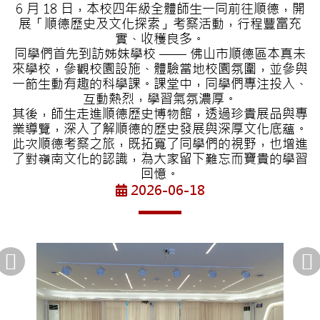
6 月 18 日，本校四年級全體師生一同前往順德，開
展「順德歷史及文化探索」考察活動，行程豐富充
實、收穫良多。
同學們首先到訪姊妹學校 —— 佛山市順德區本真未
來學校，參觀校園設施、體驗當地校園氛圍，並參與
一節生動有趣的科學課。課堂中，同學們專注投入、
互動熱烈，學習氣氛濃厚。
其後，師生走進順德歷史博物館，透過珍貴展品與專
業導覽，深入了解順德的歷史發展與深厚文化底蘊。
此次順德考察之旅，既拓寬了同學們的視野，也增進
了對嶺南文化的認識，為大家留下難忘而寶貴的學習
回憶。
2026-06-18