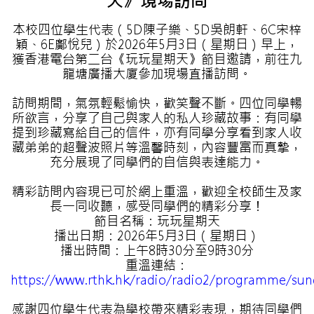
天》現場訪問
本校四位學生代表（5D陳子樂、5D吳朗軒、6C宋梓
穎、6E鄺悅兒）於2026年5月3日（星期日）早上，
獲香港電台第二台《玩玩星期天》節目邀請，前往九
龍塘廣播大廈參加現場直播訪問。
訪問期間，氣氛輕鬆愉快，歡笑聲不斷。四位同學暢
所欲言，分享了自己與家人的私人珍藏故事：有同學
提到珍藏寫給自己的信件，亦有同學分享看到家人收
藏弟弟的超聲波照片等溫馨時刻，內容豐富而真摯，
充分展現了同學們的自信與表達能力。
精彩訪問內容現已可於網上重溫，歡迎全校師生及家
長一同收聽，感受同學們的精彩分享！
節目名稱：玩玩星期天
播出日期：2026年5月3日（星期日）
播出時間：上午8時30分至9時30分
重溫連結：
https://www.rthk.hk/radio/radio2/programme/su
感謝四位學生代表為學校帶來精彩表現，期待同學們