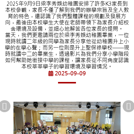
2025年9月9日梁李秀娛幼稚園安排了許多K3家長到
本校參觀，家長不僅了解到我們的辦學宗旨及全人教
育的特色，還認識了我們整體課程的規劃及發展方
向，最後由本校學生大使在老師帶領下為家長介紹校
舍環境及設備，並細心地解答各位家長的提問。
當天，我們更邀請兩位於梁李秀娛幼稚園畢業，一位
現時就讀二年級的同學為家長分享他從幼稚園升上小
學的在學心聲；而另一位則是升上聖保祿學校——現
時就讀中二的畢業生，透過影片為我們分享小學階段
如何幫助她銜接中學的課程，讓家長從不同角度認識
本校莘莘學子的學習環境及學習情況。
2025-09-09