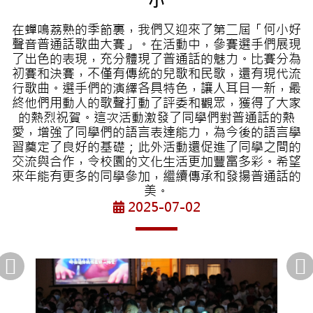
小
在蟬鳴荔熟的季節裏，我們又迎來了第二屆「何小好
聲音普通話歌曲大賽」。在活動中，參賽選手們展現
了出色的表現，充分體現了普通話的魅力。比賽分為
初賽和決賽，不僅有傳統的兒歌和民歌，還有現代流
行歌曲。選手們的演繹各具特色，讓人耳目一新，最
終他們用動人的歌聲打動了評委和觀眾，獲得了大家
的熱烈祝賀。這次活動激發了同學們對普通話的熱
愛，增強了同學們的語言表達能力，為今後的語言學
習奠定了良好的基礎；此外活動還促進了同學之間的
交流與合作，令校園的文化生活更加豐富多彩。希望
來年能有更多的同學參加，繼續傳承和發揚普通話的
美。
2025-07-02